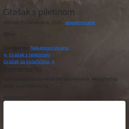
Grašak s piletinom
Posted
25 Decembra, 2025
·
abeadminabe
300gr
Categories:
Nekategorizirano
← Grašak s teletinom
Grašak sa kolačićima →
Komentariši
Vaša email adresa neće biti objavljivana.
Neophodna
polja su označena sa
*
Komentar
*