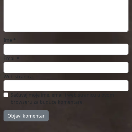
Ime
*
Email
*
Web stranica
Sačuvaj moje ime, email i web stranicu u ovom
browseru za buduće komentare.